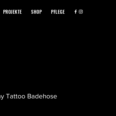
PROJEKTE
SHOP
PFLEGE
iny Tattoo Badehose
reis
ale-
reis