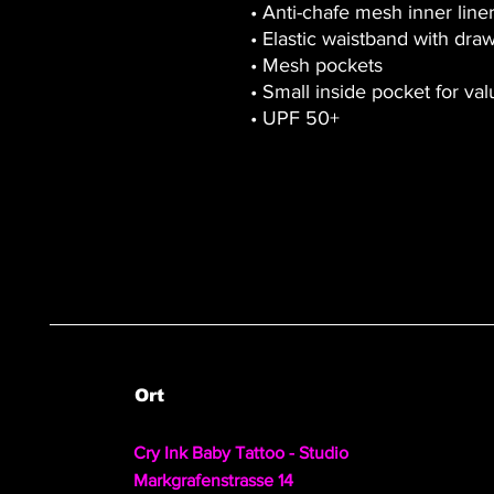
• Anti-chafe mesh inner line
• Elastic waistband with dra
• Mesh pockets
• Small inside pocket for va
• UPF 50+
Ort
Cry Ink Baby Tattoo - Studio
Markgrafenstrasse 14