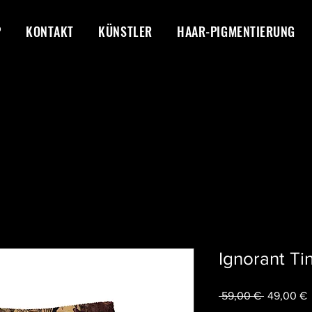
P
KONTAKT
KÜNSTLER
HAAR-PIGMENTIERUNG
Ignorant T
Standardp
S
 59,00 € 
49,00 €
P