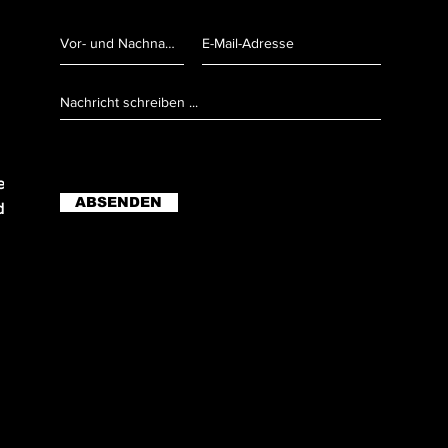
r Anruf)
ABSENDEN
er Anruf)