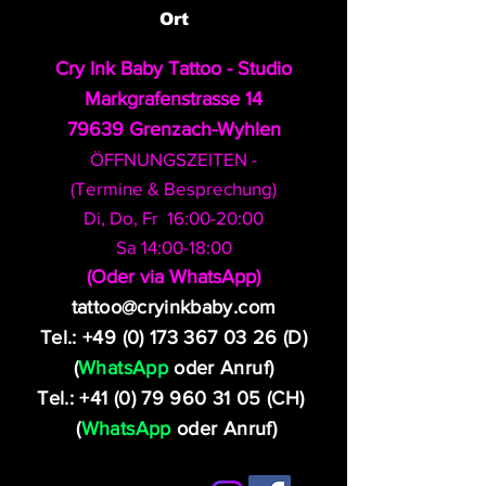
Ort
Cry Ink Baby Tattoo - Studio
Markgrafenstrasse 14
79639 Grenzach-Wyhlen
ÖFFNUNGSZEITEN -
(Termine & Besprechung)
Di, Do, Fr 16:00-20:00
Sa 14:00-18:00
​(Oder via WhatsApp)
tattoo@cryinkbaby.com
Tel.:
+49 (0) 173 367 03 26
(D)
(
WhatsApp
oder Anruf)
Tel.:
+41 (0) 79 960 31 05
(CH)
(
WhatsApp
oder Anruf)