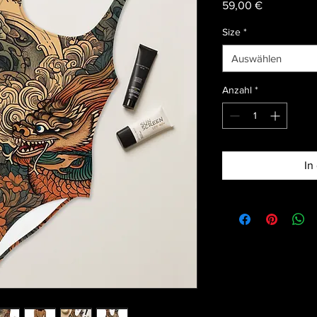
Preis
59,00 €
Size
*
Auswählen
Anzahl
*
In