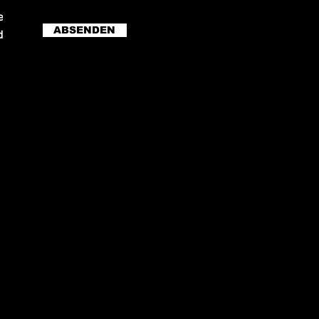
r Anruf)
ABSENDEN
er Anruf)