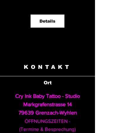
Details
KONTAKT
Ort
Cry Ink Baby Tattoo - Studio
Markgrafenstrasse 14
79639 Grenzach-Wyhlen
ÖFFNUNGSZEITEN -
(Termine & Besprechung)