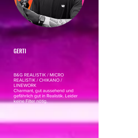
GERTI
B&G REALISTIK / MICRO
REALISTIK / CHIKANO /
LINEWORK
Charmant, gut aussehend und
gefährlich gut in Realistik. Leider
keine Filter nötig.