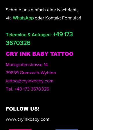
Schreib uns einfach eine Nachricht,
via
WhatsApp
oder Kontakt Formular!
+49 173
Telermine & Anfragen:
3670326
CRY INK BABY TATTOO
Markgrafenstrasse 14
79639 Grenzach-Wyhlen
tattoo@cryinkbaby.com
Tel.
+49 173 3670326
FOLLOW US!
www.cryinkbaby.com