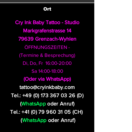
Ort
Cry Ink Baby Tattoo - Studio
Markgrafenstrasse 14
79639 Grenzach-Wyhlen
ÖFFNUNGSZEITEN -
(Termine & Besprechung)
Di, Do, Fr 16:00-20:00
Sa 14:00-18:00
​(Oder via WhatsApp)
tattoo@cryinkbaby.com
Tel.:
+49 (0) 173 367 03 26
(D)
(
WhatsApp
oder Anruf)
Tel.:
+41 (0) 79 960 31 05
(CH)
(
WhatsApp
oder Anruf)