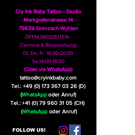
Cry Ink Baby Tattoo - Studio
Markgrafenstrasse 14
79639 Grenzach-Wyhlen
ÖFFNUNGSZEITEN -
(Termine & Besprechung)
Di, Do, Fr 16:00-20:00
Sa 14:00-18:00
​(Oder via WhatsApp)
tattoo@cryinkbaby.com
Tel.:
+49 (0) 173 367 03 26
(D)
(
WhatsApp
oder Anruf)
Tel.:
+41 (0) 79 960 31 05
(CH)
(
WhatsApp
oder Anruf)
FOLLOW US!